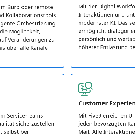
Mit der Digital Workf
b im Büro oder remote
Interaktionen und unt
d Kollaborationstools
modernster KI. Das se
igente Orchestrierung
ermöglicht dialogorien
ie Möglichkeit,
persönlich und werts
 auf Veränderungen zu
höherer Entlastung d
is über alle Kanäle
Customer Experie
 um Service-Teams
Mit Five9 erreichen 
alität sicherzustellen
jeden bevorzugten Kan
, selbst bei
Mail. Alle Interaktion