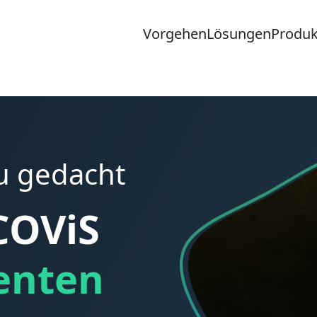
Vorgehen
Lösungen
Produk
u gedacht
COViS
genten