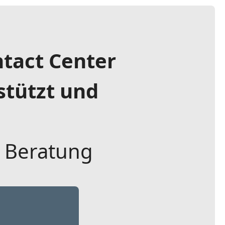
tact Center
estützt und
n Beratung