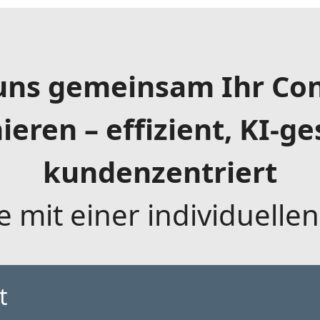
 uns gemeinsam Ihr Con
eren – effizient, KI-g
kundenzentriert
ie mit einer individuelle
t