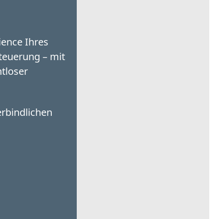
ience Ihres
teuerung – mit
tloser
erbindlichen