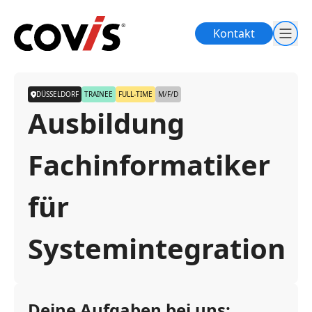
Kontakt
DÜSSELDORF
TRAINEE
FULL-TIME
M/F/D
Ausbildung
Fachinformatiker
für
Systemintegration
Deine Aufgaben bei uns: